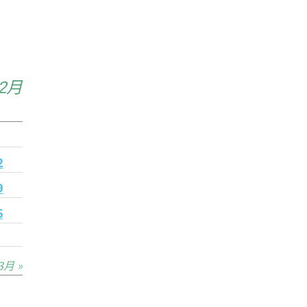
年2月
2
9
6
3月 »