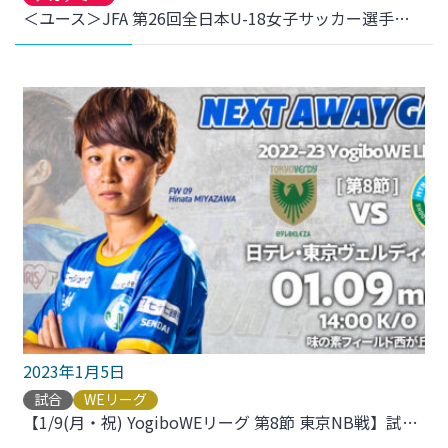
＜ユース＞JFA 第26回全日本U-18女子サッカー選手権大会 2回戦 ちふれASエルフェン埼玉マリU-18戦 結果のお知らせ
2023年1月5日
試合
WEリーグ
【1/9(月・祝) YogiboWEリーグ 第8節 東京NB戦】試合のご案内