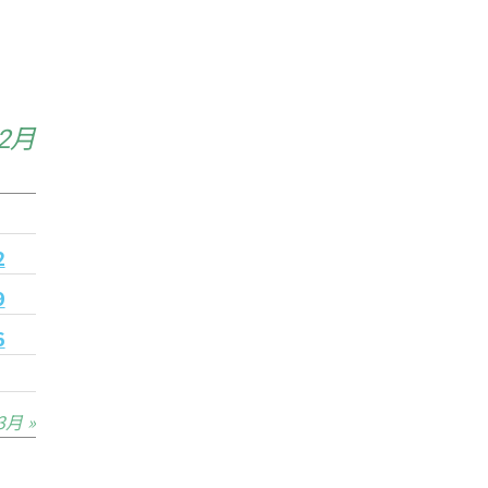
年2月
2
9
6
3月 »