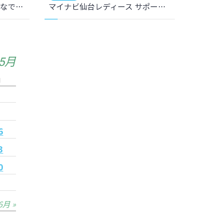
浜田遥、宮澤ひなた 両選手 なでしこジャパン(日本女子代表) 5月国内トレーニングキャンプメンバー選出のお知らせ
マイナビ仙台レディース サポーターズクラブ開設のお知らせ
年5月
日
2
9
6
3
0
6月 »