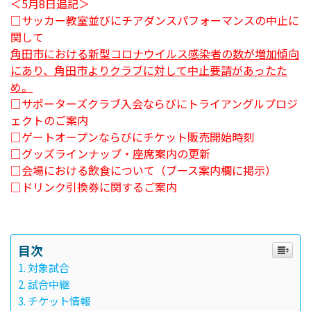
＜5月8日追記＞
□サッカー教室並びにチアダンスパフォーマンスの中止に
関して
角田市における新型コロナウイルス感染者の数が増加傾向
にあり、角田市よりクラブに対して中止要請があったた
め。
□サポーターズクラブ入会ならびにトライアングルプロジ
ェクトのご案内
□ゲートオープンならびにチケット販売開始時刻
□グッズラインナップ・座席案内の更新
□会場における飲食について（ブース案内欄に掲示）
□ドリンク引換券に関するご案内
目次
対象試合
試合中継
チケット情報