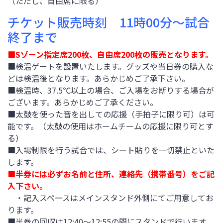
（ただし、自由席に限る）
チケット販売時刻 11時00分～試合
終了まで
■Sゾーン指定席200枚、自由席200枚の販売となります。
■検温ゲートを設置いたします。グッズや当日券の購入な
どは検温後となります。あらかじめご了承下さい。
■検温時、37.5℃以上の場合、ご入場をお断りする場合が
ございます。あらかじめご了承ください。
■太鼓を使った音を出しての応援（手拍子に限り可）は可
能です。（太鼓の使用はホームチームの応援に限り可とす
る）
■入場制限を行う試合では、シート貼りを一切禁止といた
します。
■半券には必ずお名前と住所、連絡先（携帯番号）をご記
入下さい。
・記入スペースはメインスタンド外側にてご用意してお
ります。
■半券の回収は12:40～12:55の間にスタンドで行います。