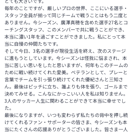
とても大きいです。
毎年のことですが、厳しいプロの世界、ここにいる選手・
スタッフ全員が揃って同じチームで戦うことはもう二度と
ありません。今シーズン、廣澤真穂を含めた選手27名とコ
ーチングスタッフ、このメンバーで共に戦うことができ、
本当に濃い1年を過ごすことができました。私にとって本
当に自慢の仲間たちです。
そして今日、3名の選手が現役生活を終え、次のステージ
に進もうとしています。今シーズンは怪我に悩まされ、本
当に苦しい思いをしたと思いますが、何年もこのチームの
ために戦い続けてくれた愛美。ベテランとして、プレーと
言葉でチームを引っ張り続けてくれた優紀さんと三知さ
ん。最後はピッチに立ち、誰よりも体を張り、ゴールまで
決めてみせる。こんなにかっこいい人を私は知りません。
3人のサッカー人生に関わることができて本当に幸せでし
た。
最後になりますが、いつも変わらず私たちの背中を押し続
けてくれるファン・サポーターの皆さま、今シーズンも本
当にたくさんの応援ありがとうございました。皆さま一人