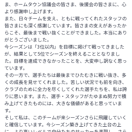
ま、ホームタウン協議会の皆さま、後援会の皆さまに、心
より感謝申し上げます。
また、日々チームを支え、ともに戦ってくれたスタッフの
皆さまにも深く感謝しています。皆さまの支えがあったか
らこそ、最後まで戦い抜くことができました。本当にあり
がとうございました。
今シーズンは「
3
位以内」を目標に掲げて戦ってきました
が、結果として
5
位でシーズンを終えることとなりまし
た。目標を達成できなかったことを、大変申し訳なく思っ
ています。
その一方で、選手たちは最後までひたむきに戦い抜き、多
くの成長を見せてくれました。苦しい状況でも前を向き、
クラブのために全力を尽くしてくれた選手たちを、私は誇
りに思います。また、選手・スタッフがたゆまぬ努力で積
み上げてきたものには、大きな価値があると思っていま
す。
そして私は、このチームが来シーズンさらに飛躍していく
と確信しています。今シーズン築き上げてきた土台の上
に、より高いレベルで自分たちのサッカーを表現し、さら