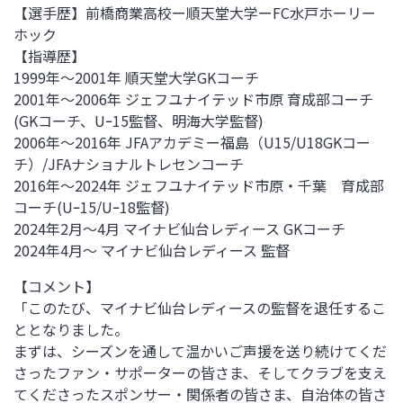
【選手歴】
前橋商業高校ー順天堂大学ーFC水戸ホーリー
ホック
【指導歴】
1999年～
2001
年 順天堂大学
GK
コーチ
2001年～
2006
年 ジェフユナイテッド市原 育成部コーチ
(GK
コーチ、
Uｰ15
監督、明海大学監督
)
2006年～
2016
年
JFA
アカデミー福島（
U15/U18GK
コー
チ）
/JFA
ナショナルトレセンコーチ
2016年～
2024
年 ジェフユナイテッド市原・千葉 育成部
コーチ
(Uｰ15/Uｰ18
監督
)
2024年2月～4月 マイナビ仙台レディース GKコーチ
2024年4月～ マイナビ仙台レディース 監督
【コメント】
「このたび、マイナビ仙台レディースの監督を退任するこ
ととなりました。
まずは、シーズンを通して温かいご声援を送り続けてくだ
さったファン・サポーターの皆さま、そしてクラブを支え
てくださったスポンサー・関係者の皆さま、自治体の皆さ