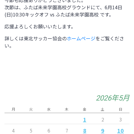
次節は、
ふたば未来学園高校グラウンド
にて、
6月14日
(日)10:30
キックオフ vs
ふたば未来学園高校
です。
応援よろしくお願いいたします。
詳しくは東北サッカー協会の
ホームページ
をご覧くださ
い。
2026年5月
月
火
水
木
金
土
日
1
2
3
8
9
10
4
5
6
7