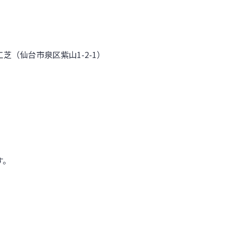
工芝（仙台市泉区紫山
1-2-1
）
す。