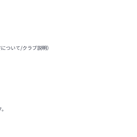
寮について
/
クラブ説明）
す。