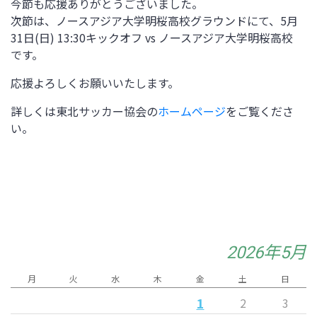
今節も応援ありがとうございました。
次節は、
ノースアジア大学明桜高校グラウンド
にて、5
月
31
日(日)
13:30キックオフ vs
ノースアジア大学明桜高校
です。
応援よろしくお願いいたします。
詳しくは東北サッカー協会の
ホームページ
をご覧くださ
い。
2026年5月
月
火
水
木
金
土
日
1
2
3