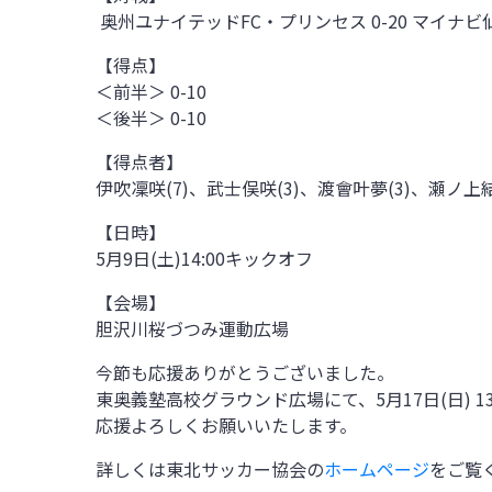
奥州ユナイテッドFC・プリンセス 0-20 マイナ
【得点】
＜前半＞ 0-10
＜後半＞ 0-10
【得点者】
伊吹凜咲(7)、武士俣咲(3)、渡會叶夢(3)、瀬ノ
【日時】
5月9日(土)14:00
キックオフ
【会場】
胆沢川桜づつみ運動広場
今節も応援ありがとうございました。
東奥義塾高校グラウンド広場にて、5
月17日(日)
1
応援よろしくお願いいたします。
詳しくは東北サッカー協会の
ホームページ
をご覧