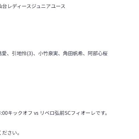
ビ仙台レディースジュニアユース
上結愛、引地怜(3)、小竹泉実、角田帆希、阿部心桜
3:00キックオフ vs リベロ弘前SCフィオーレです。
ください。