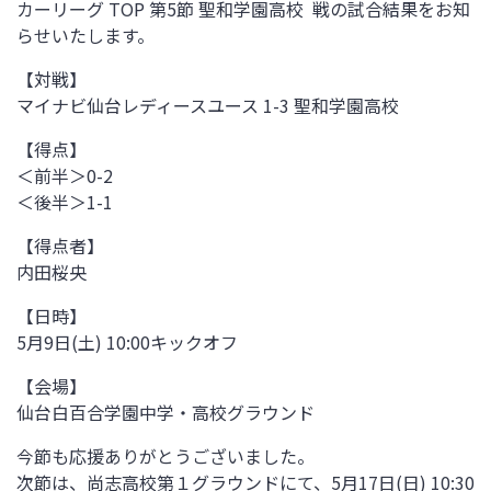
カーリーグ TOP 第5節
聖和学園高校
戦
の試合結果をお知
らせいたします。
【対戦】
マイナビ仙台レディースユース 1-3 聖和学園高校
【得点】
＜前半＞0-2
＜後半＞1-1
【得点者】
内田桜央
【日時】
5月9日(土) 10:00キックオフ
【会場】
仙台白百合学園中学・高校グラウンド
今節も応援ありがとうございました。
次節は、
尚志高校第１グラウンド
にて、5月17日(日) 10:30