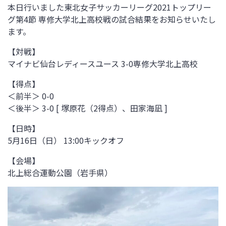
本日行いました東北女子サッカーリーグ2021トップリー
グ第4節 専修大学北上高校戦の試合結果をお知らせいたし
ます。
【対戦】
マイナビ仙台レディースユース 3-0
専修大学北上高校
【得点】
＜前半＞ 0-0
＜後半＞ 3-0
[ 塚原花（2得点）、田家海凪 ]
【日時】
5月16日（日） 13:00キックオフ
【会場】
北上総合運動公園（岩手県）