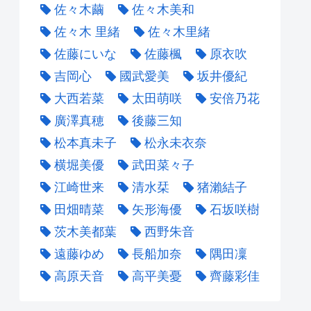
佐々木繭
佐々木美和
佐々木 里緒
佐々木里緒
佐藤にいな
佐藤楓
原衣吹
吉岡心
國武愛美
坂井優紀
大西若菜
太田萌咲
安倍乃花
廣澤真穂
後藤三知
松本真未子
松永未衣奈
横堀美優
武田菜々子
江崎世来
清水栞
猪瀨結子
田畑晴菜
矢形海優
石坂咲樹
茨木美都葉
西野朱音
遠藤ゆめ
長船加奈
隅田凜
高原天音
高平美憂
齊藤彩佳