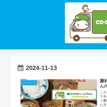
2024-11-13
勝
クッキング
ん
こん
スを
く勝
た方