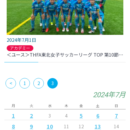
2024年7月1日
アカデミー
＜ユース＞THFA東北女子サッカーリーグ TOP 第10節 仙台大学戦 結果のお知らせ
<
1
2
3
2024年7月
月
火
水
木
金
土
日
1
2
5
6
7
3
4
8
9
10
13
11
12
14