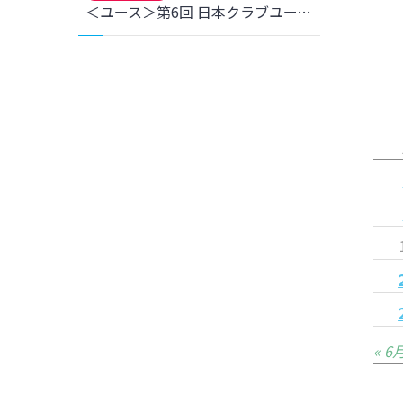
＜ユース＞第6回 日本クラブユース女子サッカー大会(U-18)1回戦三菱重工浦和レッズレディースユース戦 結果のお知らせ
« 6