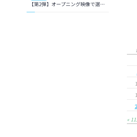
【第2弾】オープニング映像で選手の等身大の姿を ～選手・スタッフが撮影した動画×仙台にゆかりのある映像クリエイターが編集～
« 1