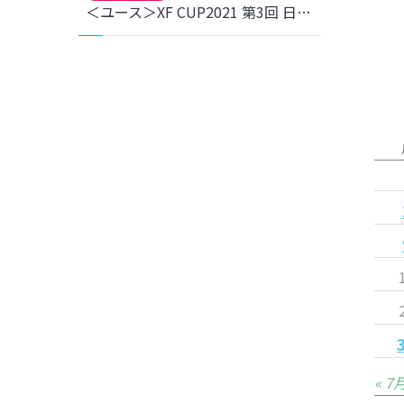
＜ユース＞XF CUP2021 第3回 日本クラブユース女子サッカー大会(U-18) 浦和レッズレディースユース戦 結果のお知らせ
« 7