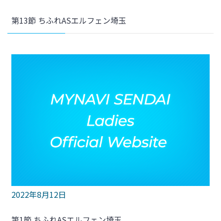
第13節 ちふれASエルフェン埼玉
2022年8月12日
第1節 ちふれASエルフェン埼玉