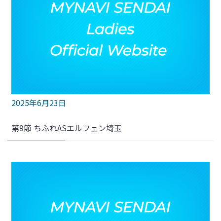
2025年6月23日
第9節 ちふれASエルフェン埼玉