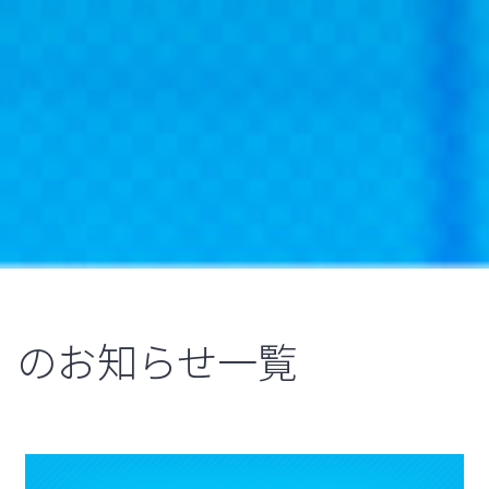
のお知らせ一覧