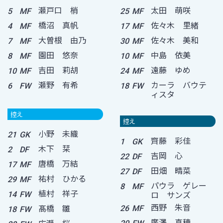
瀬戸口 梢
太田 萌咲
5
MF
25
MF
橋沼 真帆
佐々木 里緒
4
MF
17
MF
大曽根 由乃
佐々木 美和
7
MF
30
MF
園田 悠奈
中島 依美
8
MF
10
MF
吉田 莉胡
遠藤 ゆめ
10
MF
24
MF
瀬野 有希
カーラ バウテ
6
FW
18
FW
ィスタ
控え
控え
小野 未織
21
GK
齊藤 彩佳
1
GK
木下 栞
2
DF
吉岡 心
22
DF
唐橋 万結
17
MF
田畑 晴菜
27
DF
祐村 ひかる
29
MF
パウラ ゲレー
8
MF
植村 祥子
ロ サンズ
14
FW
西野 朱音
髙橋 雛
26
MF
18
FW
廣澤 真穂
広瀬 桜