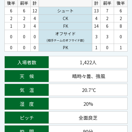
後半
前半
計
計
前半
後半
6
6
12
シュート
13
7
6
2
2
4
CK
4
2
2
1
3
4
FK
14
6
8
オフサイド
0
0
0
3
3
0
(相手チームのオフサイド数)
0
0
0
PK
1
0
1
入場者数
1,422
人
天 候
晴時々曇、強風
気 温
20.7℃
湿 度
20%
ピッチ
全面良芝
時 間
90分