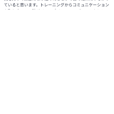
ていると思います。トレーニングからコミュニケーション
を取り合って、誰がどこのポジションでプレーしたとして
も変わらずやれるようにしていたので、そこで結果が出て
良かったです。しかし課題もたくさんあるので、一週間し
っかり取り組んでいこうと思います。」
MF 30 佐々木美和選手
―仙台に復帰して、先発した最初の試合でゴールを
決めました。どのような気持ちですか？
「素直に嬉しいです。」
―フル出場でゴールも決めました。得点シーンは遠
藤選手のパスに走りこんでという形でしたが、練習
通りでしたか？