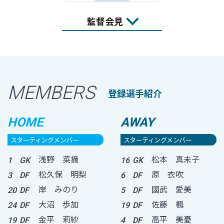
監督会見
MEMBERS
登録選手紹介
HOME
AWAY
スターティングメンバー
スターティングメンバー
浅野 菜摘
松本 真未子
1
GK
16
GK
松久保 明梨
原 衣吹
3
DF
6
DF
岸 みのり
國武 愛美
20
DF
5
DF
大沼 歩加
佐藤 楓
24
DF
19
DF
金平 莉紗
高平 美憂
19
DF
4
DF