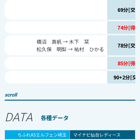
69分[交代
74分[得点
橋沼 真帆 → 木下 栞
78分[交代
松久保 明梨 → 祐村 ひかる
85分[得点
90+2分[交代
scroll
DATA
各種データ
ちふれASエルフェン埼玉
マイナビ仙台レディース