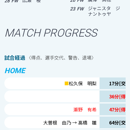
20
FW
28
FW
ジャニスタ ジ
23
FW
ナントゥヤ
MATCH PROGRESS
試合経過
〈得点、選手交代、警告、退場〉
HOME
■
松久保 明梨
17分[交代
36分[得点
瀬野 有希
47分[得点
大曽根 由乃 → 髙橋 雛
64分[交代