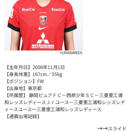
【生年月日】2006年11月1日
【身長体重】167cm／55kg
【ポジション】FW
【出身地】東京都
【所属歴】
静岡ピュアＦＣ－西原少年ＳＣ－三菱重工浦
和レッズレディースＪｒユース－三菱重工浦和レッズレデ
ィースユースー
三菱重工浦和レッズレディース
【通算出場記録】
スライド