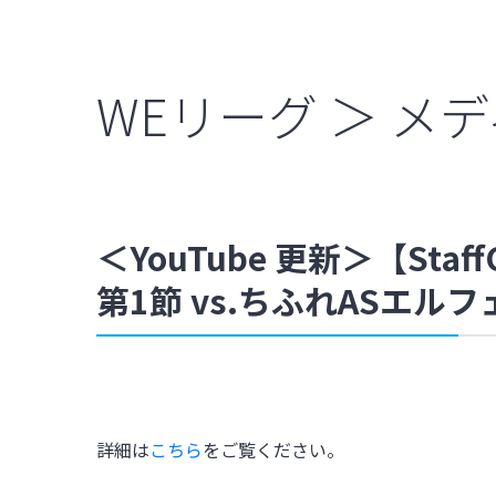
WEリーグ ＞ メ
＜YouTube 更新＞【Staf
第1節 vs.ちふれASエル
詳細は
こちら
をご覧ください。