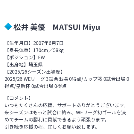
松井 美優 MATSUI Miyu
【生年月日】2007
年6月7日
【身長体重】170
cm／58kg
【ポジション】FW
【出身地】埼玉県
【
2025/26
シーズン出場歴】
2025/26 WEリーグ 3試合出場 0得点
/
カップ戦 0試合出場 0
得点
/皇后杯
0試合出場
0
得点
【コメント】
いつもたくさんの応援、サポートありがとうございます。
来シーズンはもっと試合に絡み、WEリーグ初ゴールを決
めてチームの勝利に貢献できるよう頑張ります。
引き続き応援の程、宜しくお願い致します。