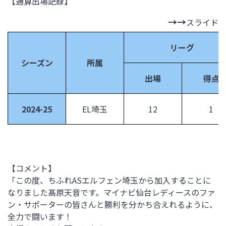
【通算出場記録】
スライド
リーグ
シーズン
所属
出場
得点
2024-25
EL埼玉
12
1
【コメント】
「この度、ちふれ
AS
エルフェン埼玉から加入することに
なりました髙原天音です。マイナビ仙台レディースのファ
ン・サポーターの皆さんと勝利を分かち合えれるように、
全力で闘います！