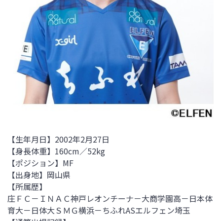
【生年月日】2002年2月27日
【身長体重】160
cm／52kg
【ポジション】MF
【出身地】岡山県
【所属歴】
庄ＦＣ－ＩＮＡＣ神戸レオンチーナ－大商学園高－日本体
育大－日体大ＳＭＧ横浜－ちふれASエルフェン埼玉