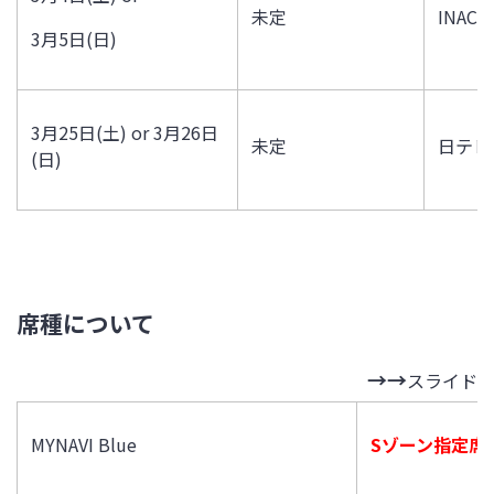
未定
INA
3月
5
日
(
日
)
3月
25
日
(
土
) or 3
月
26
日
未定
日テレ
(
日
)
席種について
スライド
MYNAVI Blue
Sゾーン指定席(北