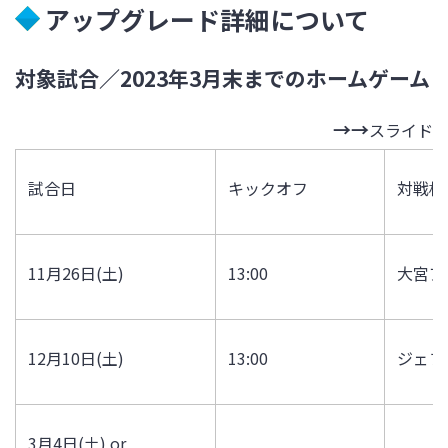
アップグレード詳細について
対象試合／2023年3月末までのホームゲーム
スライド
試合日
キックオフ
対戦相
11月
26
日
(
土
)
13:00
大宮ア
12月
10
日
(
土
)
13:00
ジェフ
3月
4
日
(
土
) or