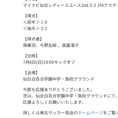
マイナビ仙台レディースユース2nd 3-2 JFAアカ
【得点】
＜前半＞ 1-0
＜後半＞ 2-2
【得点者】
保美羽、今野友絵 、森屋凜子
【日時】
7月6日(日)
16:00
キックオフ
【会場】
仙台白百合学園中学・高校グラウンド
今節も応援ありがとうございました。
次は、仙台白百合学園中学・高校グラウンドにて、
応援よろしくお願いいたします。
詳しくは東北サッカー協会の
ホームページ
をご覧