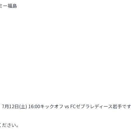
デミー福島
7
月12日(土)
16
:00
キックオフ vs FCゼブラレディース岩手で
ください。