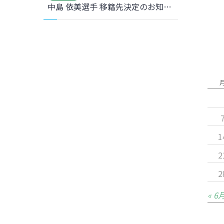
中島 依美選手 移籍先決定のお知らせ
1
2
2
« 6