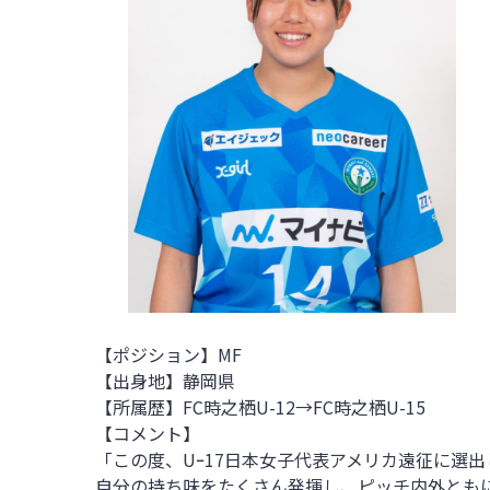
【ポジション】MF
【出身地】静岡県
【所属歴】
FC時之栖U-12→FC時之栖U-15
【コメント】
「この度、Uｰ17日本女子代表アメリカ遠征に選
自分の持ち味をたくさん発揮し、ピッチ内外とも