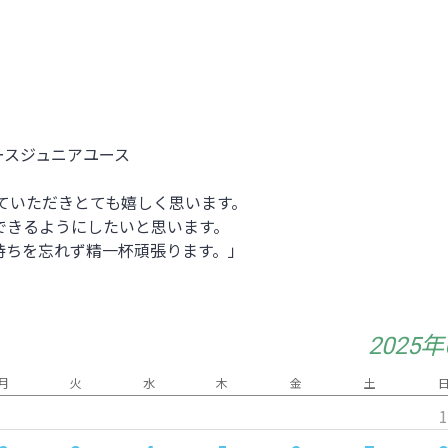
ースジュニアユース
していただきとても嬉しく思います。
できるようにしたいと思います。
持ちを忘れず精一杯頑張ります。」
2025
月
火
水
木
金
土