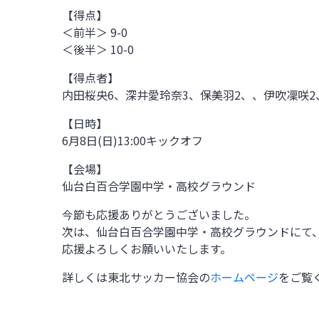
【得点】
＜前半＞ 9-0
＜後半＞ 10-0
【得点者】
内田桜央6、深井愛玲奈3、保美羽2、、伊吹凜咲
【日時】
6月8日(日)
13:00
キックオフ
【会場】
仙台白百合学園中学・高校グラウンド
今節も応援ありがとうございました。
次は、
仙台白百合学園中学・高校グラウンド
にて
応援よろしくお願いいたします。
詳しくは東北サッカー協会の
ホームページ
をご覧