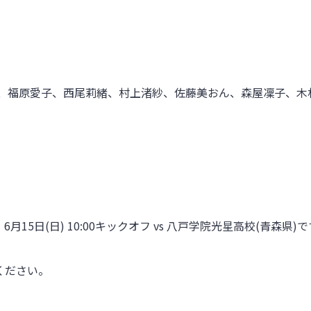
2、福原愛子、西尾莉緒、村上渚紗、佐藤美おん、森屋凜子、木
、6
月15日(日)
10:00
キックオフ vs
八戸学院光星高校
(青森県)で
ください。