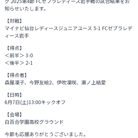
グ 2025第4節 FCゼブラレディース岩手戦
の試合結果をお
知らせいたします。
【対戦】
マイナビ仙台レディースジュニアユース
5-1
FCゼブラレデ
ィース岩手
【得点】
＜前半＞ 3-0
＜後半＞ 2-1
【得点者】
森屋凜子、今野友絵2、伊吹凜咲、瀬ノ上結愛
【日時】
6月7日(土)
13:00キックオフ
【会場】
白百合学園高校グラウンド
今節も応援ありがとうございました。