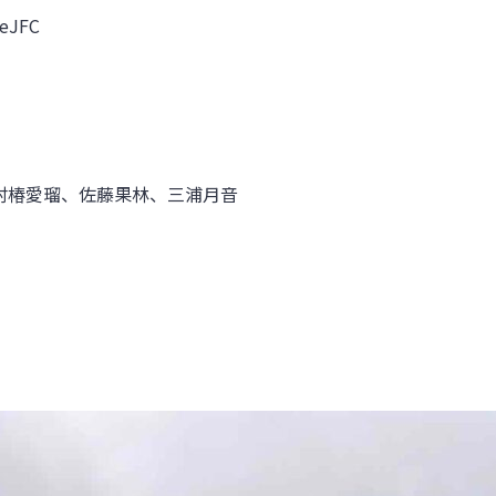
JFC
村椿愛瑠
、佐藤果林、三浦月音