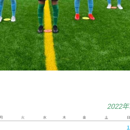
2022
月
火
水
木
金
土