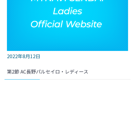
2022年8月12日
第2節 AC長野パルセイロ・レディース
2026年8月
月
火
水
木
金
土
日
1
2
4
6
7
3
5
8
9