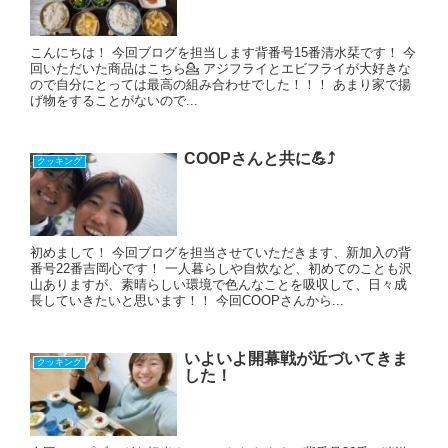
こんにちは！ 今回ブログを担当します背番号15番清水栞です！ 今
回いただいた商品はこちら💁 アジフライとエビフライが大好きな
ので自分にとっては最高の組み合わせでした！！！ あまり家で揚
げ物をすることがないので...
COOPさんと共に︎💪⤴️
クッキング
初めまして！ 今回ブログを担当させていただきます、新加入の背
番号22番吉岡心です！ 一人暮らしや自炊など、初めてのことも沢
山ありますが、素晴らしい環境で色んなことを吸収して、日々成
長していきたいと思います！！ 今回COOPさんから...
いよいよ開幕戦が近づいてきま
クッキング
した！