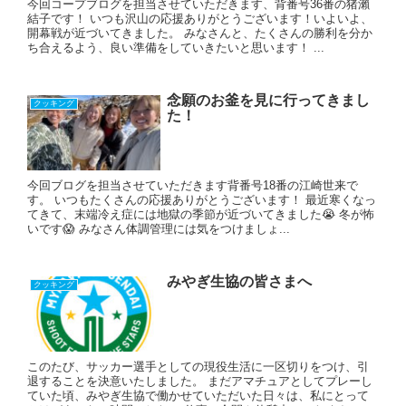
今回コープブログを担当させていただきます、背番号36番の猪瀨
結子です！ いつも沢山の応援ありがとうございます！いよいよ、
開幕戦が近づいてきました。 みなさんと、たくさんの勝利を分か
ち合えるよう、良い準備をしていきたいと思います！ ...
念願のお釜を見に行ってきまし
クッキング
た！
今回ブログを担当させていただきます背番号18番の江崎世来で
す。 いつもたくさんの応援ありがとうございます！ 最近寒くなっ
てきて、末端冷え症には地獄の季節が近づいてきました😭 冬が怖
いです😱 みなさん体調管理には気をつけましょ...
みやぎ生協の皆さまへ
クッキング
このたび、サッカー選手としての現役生活に一区切りをつけ、引
退することを決意いたしました。 まだアマチュアとしてプレーし
ていた頃、みやぎ生協で働かせていただいた日々は、私にとって