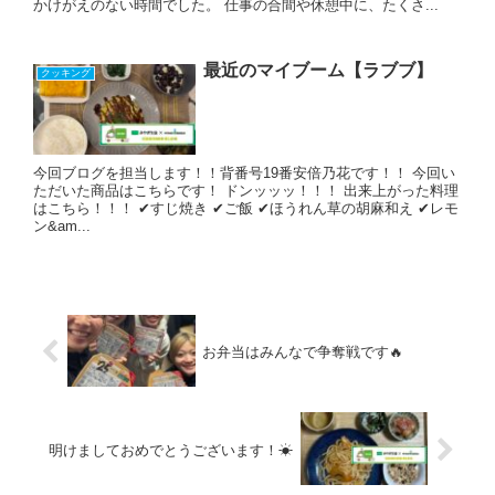
かけがえのない時間でした。 仕事の合間や休憩中に、たくさ...
最近のマイブーム【ラブブ】
クッキング
今回ブログを担当します！！背番号19番安倍乃花です！！ 今回い
ただいた商品はこちらです！ ドンッッッ！！！ 出来上がった料理
はこちら！！！ ✔︎すじ焼き ✔︎ご飯 ✔︎ほうれん草の胡麻和え ✔︎レモ
ン&am...
お弁当はみんなで争奪戦です🔥
明けましておめでとうございます！☀