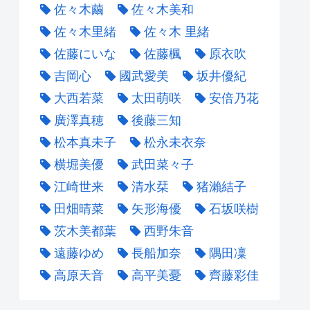
佐々木繭
佐々木美和
佐々木里緒
佐々木 里緒
佐藤にいな
佐藤楓
原衣吹
吉岡心
國武愛美
坂井優紀
大西若菜
太田萌咲
安倍乃花
廣澤真穂
後藤三知
松本真未子
松永未衣奈
横堀美優
武田菜々子
江崎世来
清水栞
猪瀨結子
田畑晴菜
矢形海優
石坂咲樹
茨木美都葉
西野朱音
遠藤ゆめ
長船加奈
隅田凜
高原天音
高平美憂
齊藤彩佳