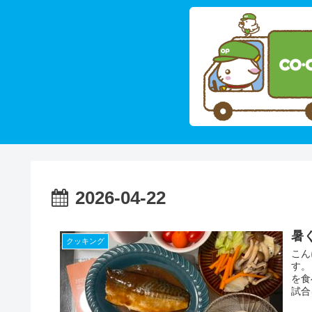
2026-04-22
暑
クッキング
こん
す。
を食
試合