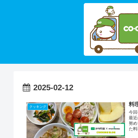
2025-02-12
料
クッキング
今回
最近
努め
た料理