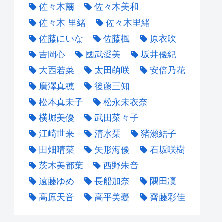
佐々木繭
佐々木美和
佐々木 里緒
佐々木里緒
佐藤にいな
佐藤楓
原衣吹
吉岡心
國武愛美
坂井優紀
大西若菜
太田萌咲
安倍乃花
廣澤真穂
後藤三知
松本真未子
松永未衣奈
横堀美優
武田菜々子
江崎世来
清水栞
猪瀨結子
田畑晴菜
矢形海優
石坂咲樹
茨木美都葉
西野朱音
遠藤ゆめ
長船加奈
隅田凜
高原天音
高平美憂
齊藤彩佳