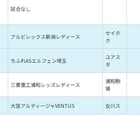
試合なし
セイホ
アルビレックス新潟レディース
ク
ユアス
ちふれASエルフェン埼玉
タ
浦和駒
三菱重工浦和レッズレディース
場
大宮アルディージャVENTUS
女川ス