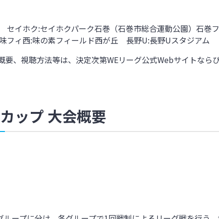
台 セイホク:セイホクパーク石巻（石巻市総合運動公園）石巻フ
味フィ西:味の素フィールド西が丘 長野U:長野Uスタジアム
概要、視聴方法等は、決定次第WEリーグ公式Webサイトなら
ーグカップ 大会概要
2グループに分け、各グループで1回戦制によるリーグ戦を行う