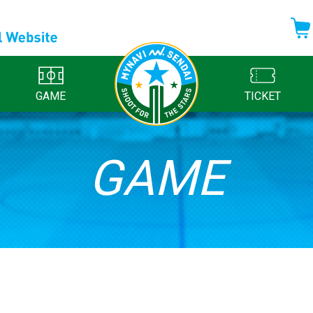
GAME
TICKET
GAME