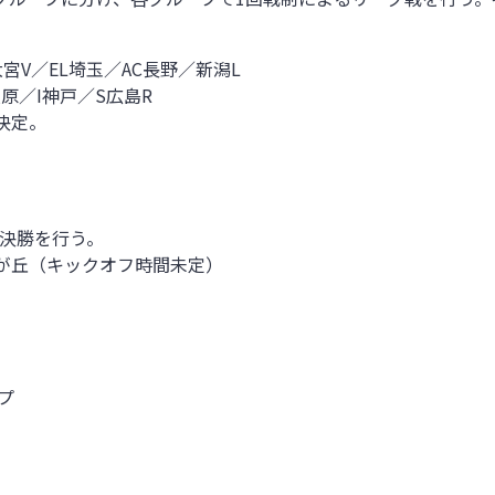
宮V／EL埼玉／AC長野／新潟L
原／I神戸／S広島R
決定。
る決勝を行う。
西が丘（キックオフ時間未定）
プ