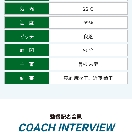
気 温
22℃
湿 度
99%
ピッチ
良芝
時 間
90分
主 審
曽根 未宇
副 審
萩尾 麻衣子、近藤 恭子
監督記者会見
COACH INTERVIEW