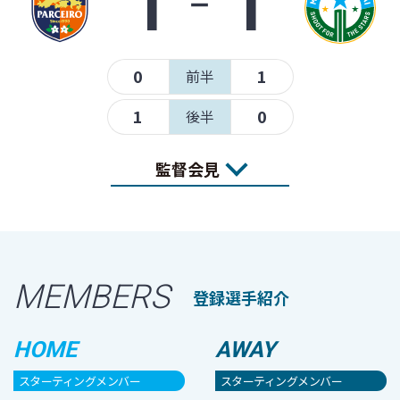
1
‐
1
0
1
前半
1
0
後半
監督会見
MEMBERS
登録選手紹介
HOME
AWAY
スターティングメンバー
スターティングメンバー