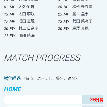
大久保 舞
松永 未衣奈
6
MF
28
DF
太田 萌咲
船木 里奈
13
MF
25
MF
成田 恵理
武田 菜々子
17
MF
13
FW
村上 日奈子
廣澤 真穂
20
FW
20
FW
川船 暁海
11
FW
MATCH PROGRESS
試合経過
〈得点、選手交代、警告、退場〉
HOME
23分[得点