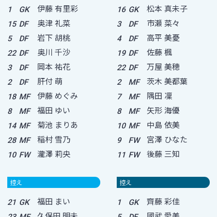
伊藤 有里彩
松本 真未子
1
GK
16
GK
奥津 礼菜
市瀬 菜々
15
DF
3
DF
岩下 胡桃
高平 美憂
5
DF
4
DF
奥川 千沙
佐藤 楓
22
DF
19
DF
岡本 祐花
万屋 美穂
3
DF
22
DF
肝付 萌
茨木 美都葉
2
DF
2
MF
伊藤 めぐみ
隅田 凜
18
MF
7
MF
福田 ゆい
矢形 海優
8
MF
8
MF
菊池 まりあ
中島 依美
14
MF
10
MF
稲村 雪乃
宮澤 ひなた
28
MF
9
FW
瀧澤 莉央
後藤 三知
10
FW
11
FW
控え
控え
福田 まい
齊藤 彩佳
21
GK
1
GK
久保田 明未
國武 愛美
23
MF
5
DF