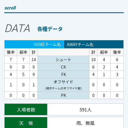
scroll
DATA
各種データ
HOMEチーム名
AWAYチーム名
後半
前半
計
計
前半
後半
7
7
14
シュート
10
4
6
0
0
0
CK
6
2
4
4
5
9
FK
4
1
3
オフサイド
1
0
1
0
0
0
(相手チームのオフサイド数)
0
0
0
PK
0
0
0
入場者数
591人
天 候
雨、無風