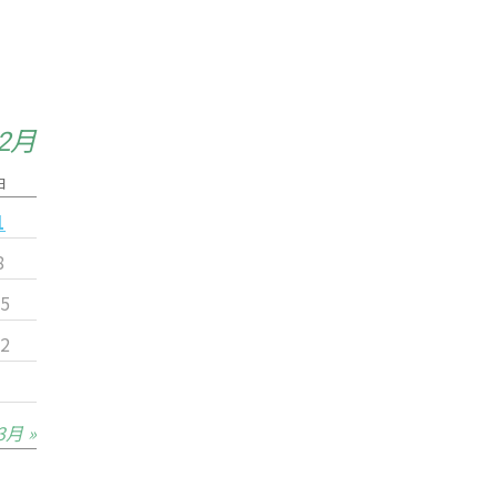
年2月
日
1
8
5
2
3月 »