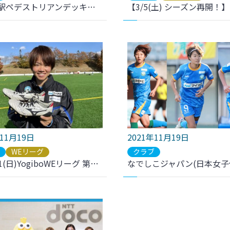
泉中央駅ペデストリアンデッキの補修工事について
年11月19日
2021年11月19日
ブ
WEリーグ
クラブ
【11/21(日)YogiboWEリーグ 第10節 I神戸戦】浜田遥選手企画第2弾 開催のお知らせ