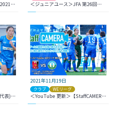
【3/5(土) シーズン再開！】2021-22 Yogibo WEリーグ 第12節～第22節 試合日決定のお知らせ
＜ジュニアユース＞JFA 第26回全日本U-15女子サッカー選手権大会 組み合わせ決定のお知らせ
2021年11月19日
クラブ
WEリーグ
なでしこジャパン(日本女子代表)11月国際親善試合メンバーに3名選出のお知らせ
＜YouTube 更新＞【StaffCAMERA | 試合の裏側をお届け】マイナビ仙台レディース×三菱重工浦和レッズレディース | 2021-22 YogiboWEリーグ 第9節 をアップしました