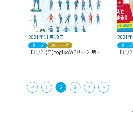
2021年11月19日
2021
クラブ
WEリーグ
クラ
【11/21(日)YogiboWEリーグ 第10節 I神戸戦】新グッズ発売のお知らせ
<
1
2
3
4
>