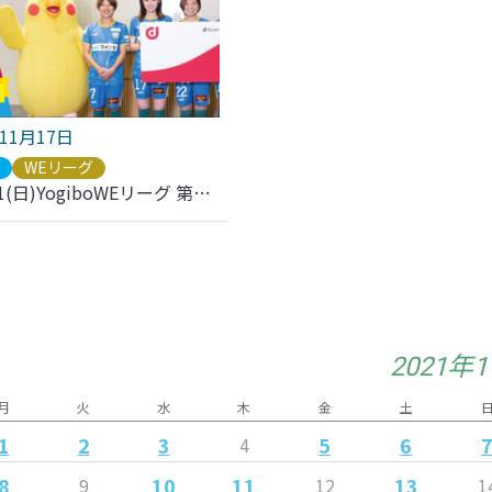
年11月17日
ブ
WEリーグ
【11/21(日)YogiboWEリーグ 第10節 I神戸戦】dポイント＆d払い NTTドコモプレゼンツ 復興応援マッチ開催のご案内
2021年
月
火
水
木
金
土
1
2
3
5
6
4
8
10
11
13
9
12
1