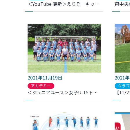
＜YouTube 更新＞えりぞーキッチン | 成田恵理選手による簡単料理レシピpart1 をアップしました
2021年11月19日
2021
アカデミー
クラ
＜ジュニアユース＞女子U-15トレーニングキャンプに2名選出のお知らせ