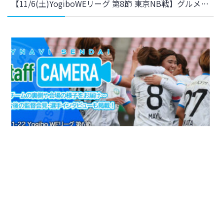
【11/6(土)YogiboWEリーグ 第8節 東京NB戦】グルメフェス開催のお知らせ
2021年11月1日
クラブ
WEリーグ
＜YouTube 更新＞【StaffCAMERA | 試合の裏側をお届け】マイナビ仙台レディース×アルビレックス新潟レディース| 2021-22 YogiboWEリーグ 第6節 をアップしました