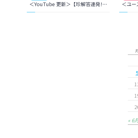
＜YouTube 更新＞【珍解答連発!?】マイナビ仙台 クイズバトル 最終回 をアップしました
1
1
2
« 6