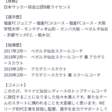
【資格】
日本サッカー協会公認
B
級ライセンス
【選手歴】
塩釜
FC
ジュニア
–
塩釜
FCJr
ユース
–
塩釜
FC
ユース – 大阪
学院大学
–
モンテディオ山形
–
ガンバ大阪
–
ベガルタ仙台
– 京都サンガ
F.C. –
栃木
SC
【指導歴】
2017年
2
月～ ベガルタ仙台スクールコーチ
2018年
2
月～ ベガルタ仙台スクールコーチ 兼 アカデミ
ースカウト
2019年
2
月～ アカデミースカウト
2020年
2
月～ アカデミースカウト 兼 スクールコーチ
【コメント】
このたび、マイナビ仙台レディースのトップチームコーチ
に就任することになりました佐々木勇人です。新たなチー
ムのスタートに携われることを大変嬉しく思います。
WE
リーグ初代王者を目指し監督、選手を全力でサポートして