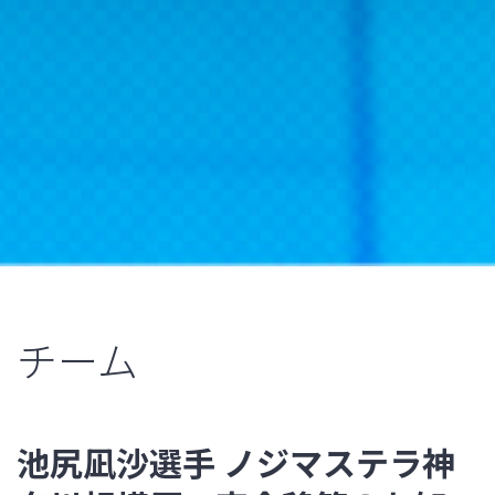
チーム
池尻凪沙選手 ノジマステラ神