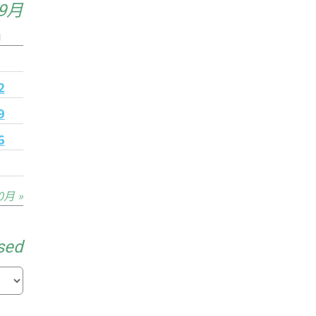
年9月
日
5
2
9
6
0月 »
sed