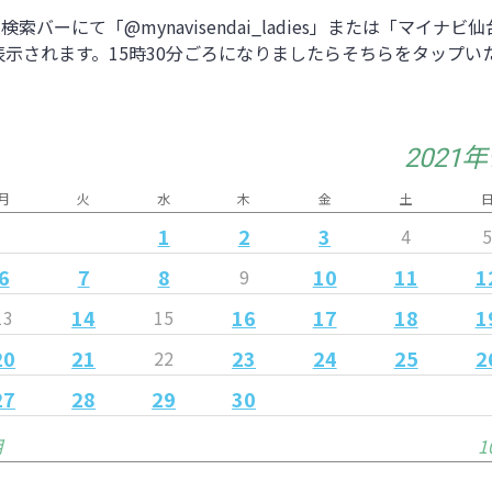
。検索バーにて「@mynavisendai_ladies」または「マ
示されます。15時30分ごろになりましたらそちらをタップい
2021
月
火
水
木
金
土
1
2
3
4
6
7
8
10
11
1
9
14
16
17
18
1
13
15
20
21
23
24
25
2
22
27
28
29
30
月
1