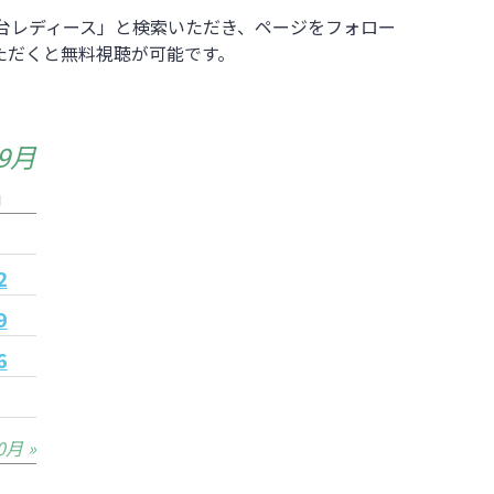
イナビ仙台レディース」と検索いただき、ページをフォロー
ただくと無料視聴が可能です。
年9月
日
5
2
9
6
0月 »