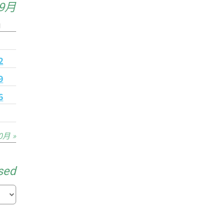
年9月
日
5
2
9
6
0月 »
sed