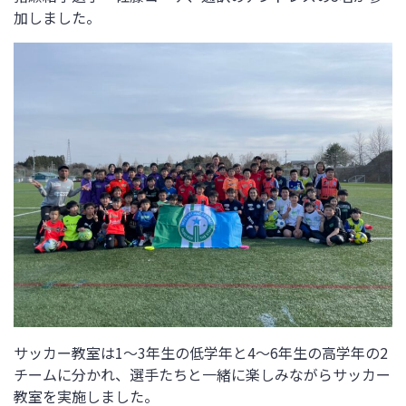
加しました。
サッカー教室は
1
～
3
年生の低学年と
4
～
6
年生の高学年の
2
チームに分かれ、選手たちと一緒に楽しみながらサッカー
教室を実施しました。