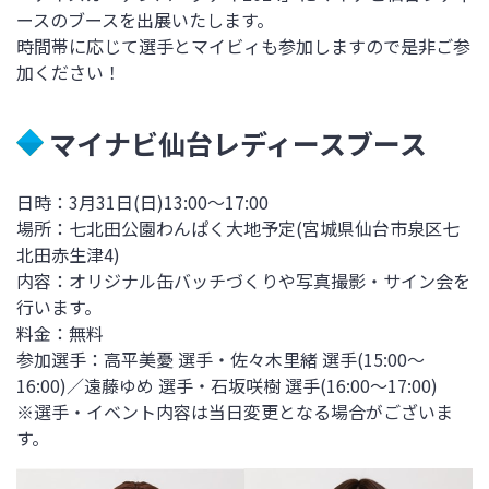
ースのブースを出展いたします。
時間帯に応じて選手とマイビィも参加しますので是非ご参
加ください！
マイナビ仙台レディースブース
日時：
3
月
31
日
(
日
)13:
00
～
17:
00
場所：七北田公園わんぱく大地予定
(
宮城県仙台市泉区七
北田赤生津4
)
内容：オリジナル缶バッチづくりや写真撮影・サイン会を
行います。
料金：無料
参加選手：高平美憂 選手・佐々木里緒 選手(15:00～
16:00)／遠藤ゆめ 選手・石坂咲樹 選手(16:00～17:00)
※選手・イベント内容は当日変更となる場合がございま
す。