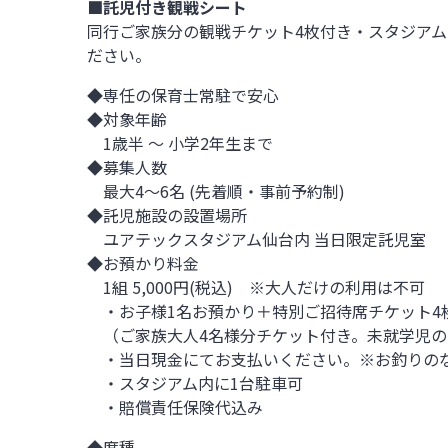
■託児付き観戦シート
同行ご家族分の観戦チケット4枚付き・スタジア
ださい。
◆専任の保育士常駐で安心
◆対象年齢
1歳半 ～ 小学2年生まで
◆募集人数
最大4～6名 (先着順・事前予約制)
◆託児施設の設置場所
ユアテックスタジアム仙台内 当日限定託児室
◆お預かり料金
1組 5,000円(税込) ※大人だけの利用は不可
・お子様1名お預かり＋特別ご招待席チケット4
（ご家族大人4名様分チケット付き。未就学児の
・当日現金にてお支払いください。※お釣りの
・スタジアム内に1台駐車可
・賠償責任保険代込み
◆席種