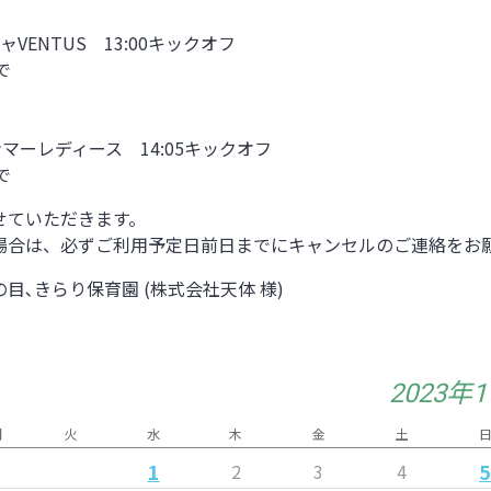
ャVENTUS 13:00キックオフ
で
ヤンマーレディース 14:05キックオフ
で
せていただきます。
合は、必ずご利用予定日前日までにキャンセルのご連絡をお
､きらり保育園 (株式会社天体 様)
2023年
月
火
水
木
金
土
1
2
3
4