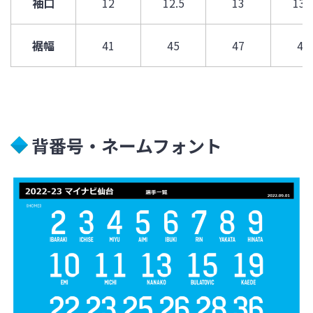
袖口
12
12.5
13
13.
裾幅
41
45
47
49
背番号・ネームフォント